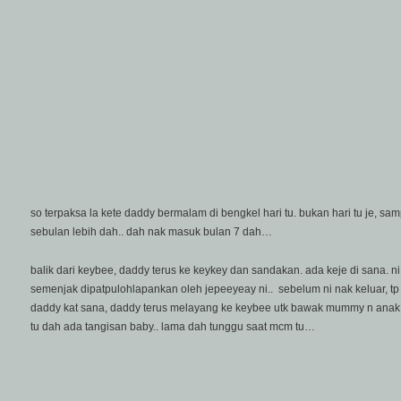
so terpaksa la kete daddy bermalam di bengkel hari tu. bukan hari tu je, samp
sebulan lebih dah.. dah nak masuk bulan 7 dah…
balik dari keybee, daddy terus ke keykey dan sandakan. ada keje di sana. ni 
semenjak dipatpulohlapankan oleh jepeeyeay ni.. sebelum ni nak keluar, tp a
daddy kat sana, daddy terus melayang ke keybee utk bawak mummy n anak da
tu dah ada tangisan baby.. lama dah tunggu saat mcm tu…