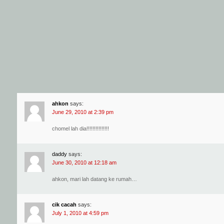
ahkon
says:
June 29, 2010 at 2:39 pm
chomel lah dia!!!!!!!!!!!!!!!
daddy
says:
June 30, 2010 at 12:18 am
ahkon, mari lah datang ke rumah…
cik cacah
says:
July 1, 2010 at 4:59 pm