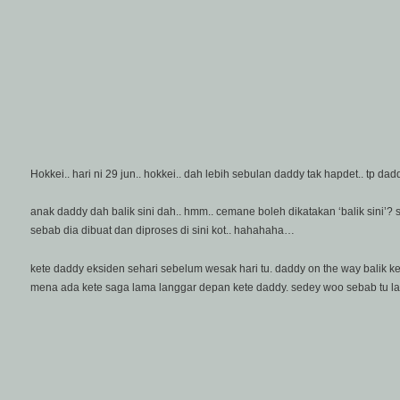
Hokkei.. hari ni 29 jun.. hokkei.. dah lebih sebulan daddy tak hapdet.. tp d
anak daddy dah balik sini dah.. hmm.. cemane boleh dikatakan ‘balik sini’? 
sebab dia dibuat dan diproses di sini kot.. hahahaha…
kete daddy eksiden sehari sebelum wesak hari tu. daddy on the way balik k
mena ada kete saga lama langgar depan kete daddy. sedey woo sebab tu la fi