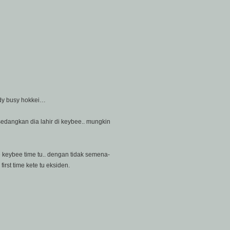
addy busy hokkei…
sedangkan dia lahir di keybee.. mungkin
e keybee time tu.. dengan tidak semena-
rst time kete tu eksiden.