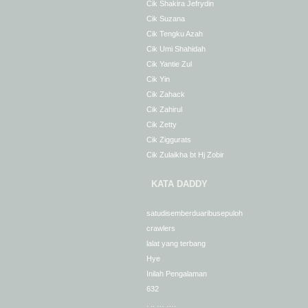
Cik Shakira Jefrydin
Cik Suzana
Cik Tengku Azah
Cik Umi Shahidah
Cik Yantie Zul
Cik Yin
Cik Zahack
Cik Zahirul
Cik Zetty
Cik Ziggurats
Cik Zulaikha bt Hj Zobir
KATA DADDY
satudisemberduaribusepuloh
crawlers
lalat yang terbang
Hye
Inilah Pengalaman
632
. .. … ….