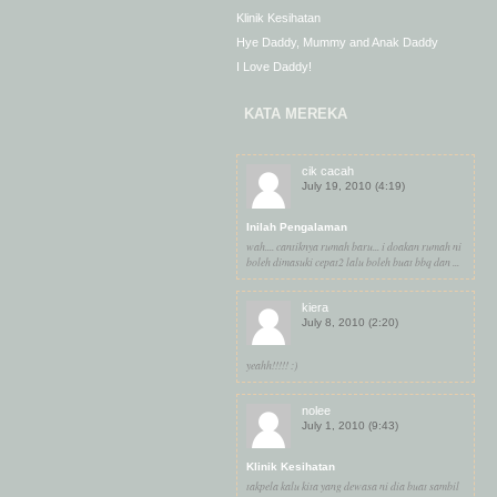
Klinik Kesihatan
Hye Daddy, Mummy and Anak Daddy
I Love Daddy!
KATA MEREKA
cik cacah
July 19, 2010 (4:19)
Inilah Pengalaman
wah.... cantiknya rumah baru... i doakan rumah ni
boleh dimasuki cepat2 lalu boleh buat bbq dan ...
kiera
July 8, 2010 (2:20)
yeahh!!!!! :)
nolee
July 1, 2010 (9:43)
Klinik Kesihatan
takpela kalu kita yang dewasa ni dia buat sambil