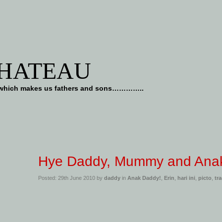
CHATEAU
art which makes us fathers and sons…………..
Hye Daddy, Mummy and Ana
Posted: 29th June 2010 by
daddy
in
Anak Daddy!
,
Erin
,
hari ini
,
picto
,
tr