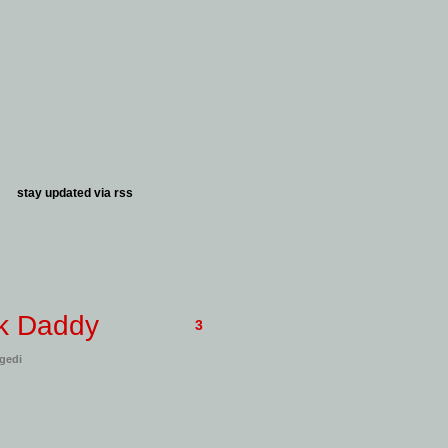
stay updated via
rss
k Daddy
3
agedi