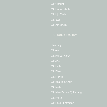
Cik Chedet
Cik Hanis Dibah
Cik Hjh Esah
Cik Sani
Cik Zie Madini
SEDARA DADDY
.:Mummy:.
Cik Ain
Cik Aishah Karev
Cik Arie
Cik Beth
Cik Dian
Cik K-lynn
Cik Khai-nuar Zain
Cik Nisha
Cik Niza Buzzy @ Penang
Cik Norfa
Cik Parok Emmotee