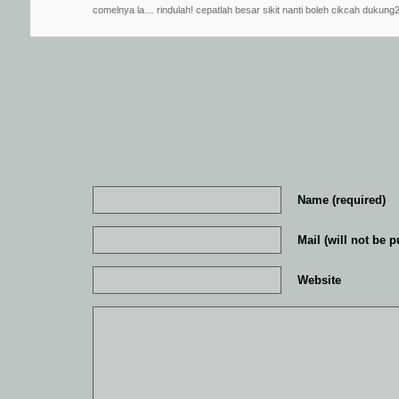
comelnya la… rindulah! cepatlah besar sikit nanti boleh cikcah dukung2
Name (required)
Mail (will not be p
Website