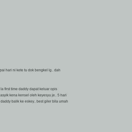
ai hari ni kete tu dok bengkel lg.. dah
la first time daddy dapat keluar opis
syik kena kensel oleh keyesyu je.. 5 hari
ddy balik ke eskey.. best giler bila umah