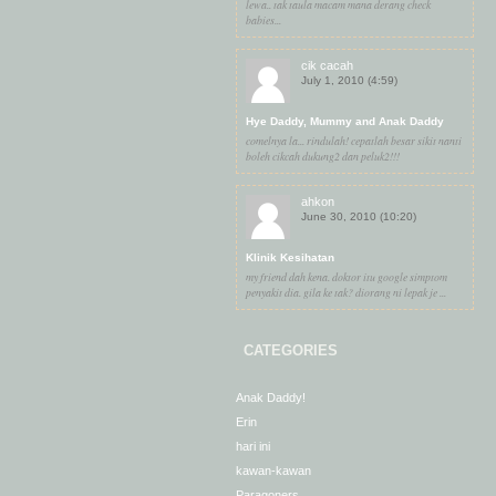
lewa.. tak taula macam mana derang check
babies...
cik cacah
July 1, 2010 (4:59)
Hye Daddy, Mummy and Anak Daddy
comelnya la... rindulah! cepatlah besar sikit nanti
boleh cikcah dukung2 dan peluk2!!!
ahkon
June 30, 2010 (10:20)
Klinik Kesihatan
my friend dah kena. doktor itu google simptom
penyakit dia. gila ke tak? diorang ni lepak je ...
CATEGORIES
Anak Daddy!
Erin
hari ini
kawan-kawan
Paragoners