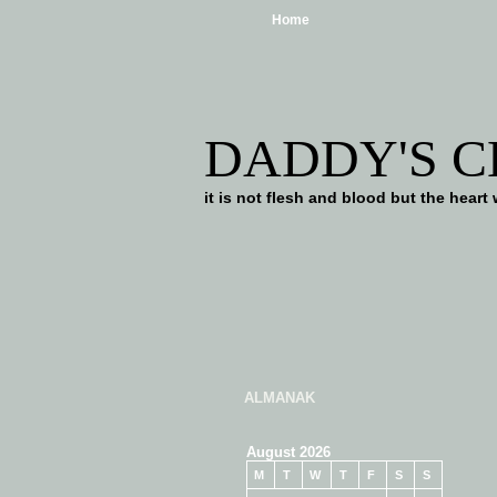
Home
DADDY'S 
it is not flesh and blood but the he
ALMANAK
August 2026
M
T
W
T
F
S
S