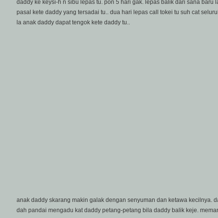
daddy ke keysi-h n sibu lepas tu. pon 5 hari gak. lepas balik dari sana bar
pasal kete daddy yang tersadai tu.. dua hari lepas call tokei tu suh cat selu
la anak daddy dapat tengok kete daddy tu..
anak daddy skarang makin galak dengan senyuman dan ketawa kecilnya. dah 
dah pandai mengadu kat daddy petang-petang bila daddy balik keje. meman