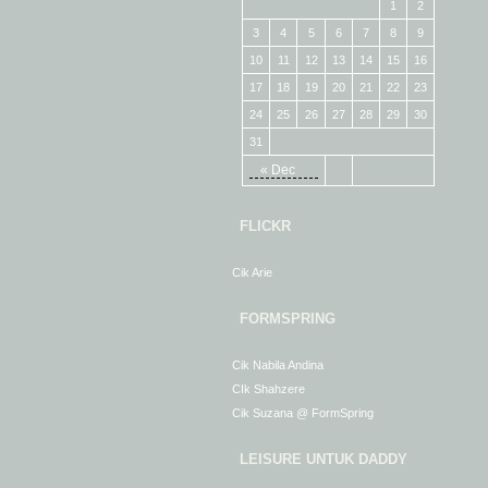
1
2
3
4
5
6
7
8
9
10
11
12
13
14
15
16
17
18
19
20
21
22
23
24
25
26
27
28
29
30
31
« Dec
FLICKR
Cik Arie
FORMSPRING
Cik Nabila Andina
CIk Shahzere
Cik Suzana @ FormSpring
LEISURE UNTUK DADDY