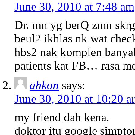
June 30, 2010 at 7:48 am
Dr. mn yg berQ zmn skrg?
beul2 ikhlas nk wat check
hbs2 nak komplen banyak 
patients kat FB… rasa 
ahkon
says:
June 30, 2010 at 10:20 
my friend dah kena.
doktor itu google simpto