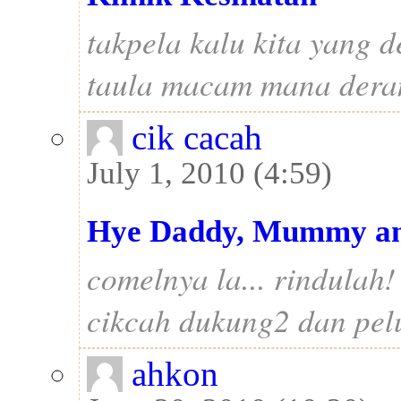
takpela kalu kita yang d
taula macam mana deran
cik cacah
July 1, 2010 (4:59)
Hye Daddy, Mummy a
comelnya la... rindulah!
cikcah dukung2 dan pel
ahkon