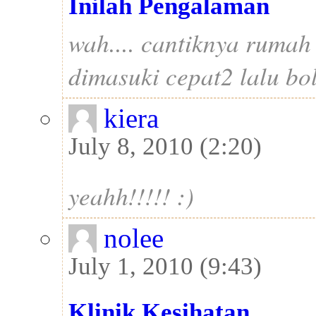
Inilah Pengalaman
wah.... cantiknya rumah
dimasuki cepat2 lalu bol
kiera
July 8, 2010 (2:20)
yeahh!!!!! :)
nolee
July 1, 2010 (9:43)
Klinik Kesihatan