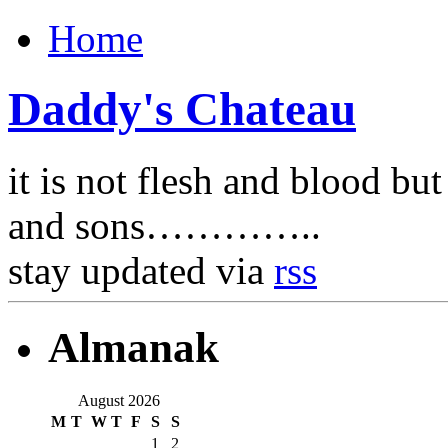
Home
Daddy's Chateau
it is not flesh and blood bu
and sons…………..
stay updated via
rss
Almanak
August 2026
M
T
W
T
F
S
S
1
2