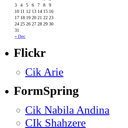
3
4
5
6
7
8
9
10
11
12
13
14
15
16
17
18
19
20
21
22
23
24
25
26
27
28
29
30
31
« Dec
Flickr
Cik Arie
FormSpring
Cik Nabila Andina
CIk Shahzere