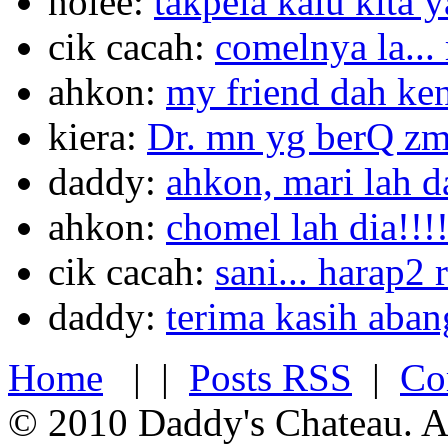
nolee:
takpela kalu kita y
cik cacah:
comelnya la...
ahkon:
my friend dah ken
kiera:
Dr. mn yg berQ zm
daddy:
ahkon, mari lah d
ahkon:
chomel lah dia!!!!
cik cacah:
sani... harap2 
daddy:
terima kasih aban
Home
| |
Posts RSS
|
Co
© 2010 Daddy's Chateau. A