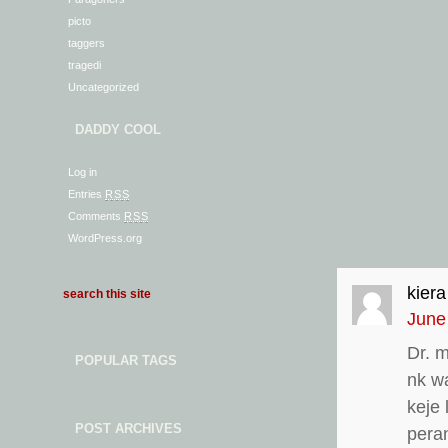
picto
taggers
tragedi
Uncategorized
DADDY COOL
Log in
Entries
RSS
Comments
RSS
WordPress.org
kiera
June
Dr. 
POPULAR TAGS
nk w
keje
POST ARCHIVES
pera