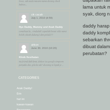
lewa.. tak taula macam mana derang check
babies...
lama untuk m
syak, diorg 
cik cacah
July 1, 2010 (4:59)
daddy harap 
Hye Daddy, Mummy and Anak Daddy
comelnya la... rindulah! cepatlah besar sikit nanti
daddy komple
boleh cikcah dukung2 dan peluk2!!!
sebarkan thr
ahkon
dibuat dalam
June 30, 2010 (10:20)
perubatan?
Klinik Kesihatan
my friend dah kena. doktor itu google simptom
penyakit dia. gila ke tak? diorang ni lepak je ...
CATEGORIES
Anak Daddy!
Erin
hari ini
kawan-kawan
Paragoners