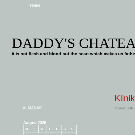
Home
DADDY'S CHATE
it is not flesh and blood but the heart which makes us f
Klini
ALMANAK
Posted: 30th
August 2026
M
T
W
T
F
S
S