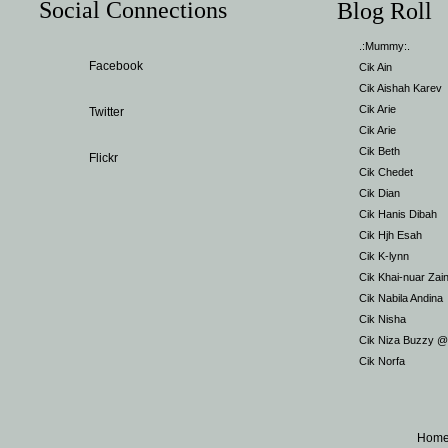
Social Connections
Blog Roll
.:Mummy:.
Facebook
Cik Ain
Cik Aishah Karev
Cik Arie
Twitter
Cik Arie
Cik Beth
Flickr
Cik Chedet
Cik Dian
Cik Hanis Dibah
Cik Hjh Esah
Cik K-lynn
Cik Khai-nuar Zai
Cik Nabila Andina
Cik Nisha
Cik Niza Buzzy 
Cik Norfa
Hom