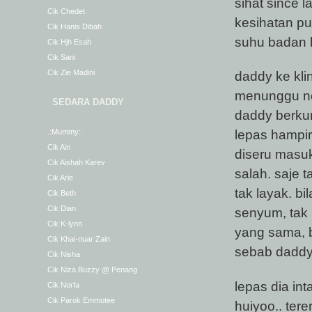
sihat since l
Cik Chedet
kesihatan p
Cik Hanis Dibah
suhu badan k
Cik Hjh Esah
Cik Sani
Cik Zie Madini
daddy ke kli
menunggu nom
SEDARA DADDY
daddy berkun
lepas hampi
.:Mummy:.
Cik Ain
diseru masuk 
Cik Aishah Karev
salah. saje 
Cik Arie
tak layak. bi
Cik Beth
Cik Dian
senyum, tak
Cik K-lynn
yang sama, b
Cik Khai-nuar Zain
sebab daddy
Cik Nisha
Cik Niza Buzzy @ Penang
lepas dia int
Cik Norfa
Cik Parok Emmotee
huiyoo.. ter