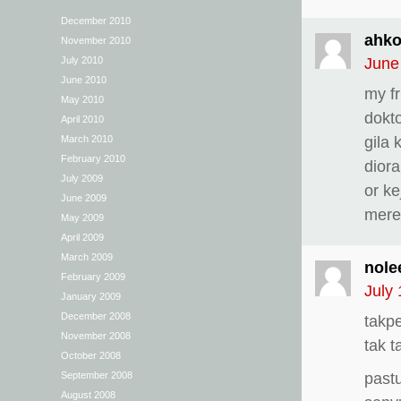
December 2010
ahk
November 2010
July 2010
June
June 2010
my f
May 2010
dokto
April 2010
March 2010
gila 
February 2010
diora
July 2009
or ke
June 2009
mere
May 2009
April 2009
March 2009
nole
February 2009
July 
January 2009
December 2008
takpe
November 2008
tak 
October 2008
September 2008
past
August 2008