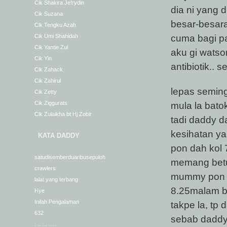
Cik Shakira Jefrydin
dia ni yang
Cik Suzana
besar-besara
Cik Tengku Azah
cuma bagi pa
Cik Umi Shahidah
Cik Yantie Zul
aku gi wats
Cik Yin
antibiotik.. s
Cik Zahack
Cik Zahirul
lepas seming
Cik Zetty
Cik Ziggurats
mula la bato
Cik Zulaikha bt Hj Zobir
tadi daddy da
kesihatan ya
KATA DADDY
pon dah kol 7
satudisemberduaribusepuloh
memang betu
crawlers
mummy pon tu
lalat yang terbang
8.25malam ba
Hye
Inilah Pengalaman
takpe la, tp
632
sebab daddy
. .. … ….