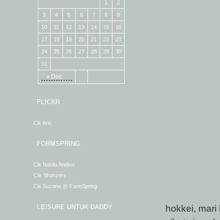
1
2
3
4
5
6
7
8
9
10
11
12
13
14
15
16
17
18
19
20
21
22
23
24
25
26
27
28
29
30
31
« Dec
FLICKR
Cik Arie
FORMSPRING
Cik Nabila Andina
CIk Shahzere
Cik Suzana @ FormSpring
hokkei, mari
LEISURE UNTUK DADDY