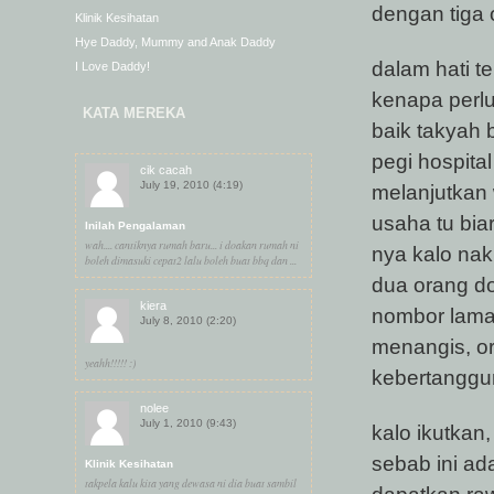
dengan tiga o
Klinik Kesihatan
Hye Daddy, Mummy and Anak Daddy
dalam hati ter
I Love Daddy!
kenapa perlu
KATA MEREKA
baik takyah b
pegi hospita
cik cacah
July 19, 2010 (4:19)
melanjutkan 
usaha tu bia
Inilah Pengalaman
wah.... cantiknya rumah baru... i doakan rumah ni
nya kalo nak
boleh dimasuki cepat2 lalu boleh buat bbq dan ...
dua orang do
kiera
nombor lama 
July 8, 2010 (2:20)
menangis, o
yeahh!!!!! :)
kebertanggun
nolee
July 1, 2010 (9:43)
kalo ikutkan
sebab ini a
Klinik Kesihatan
takpela kalu kita yang dewasa ni dia buat sambil
dapatkan raw