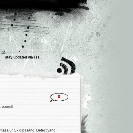
stay updated via
rss
0
,
tragedi
 masa untuk dipasang. Defect yang