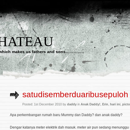
CHATEAU
art which makes us fathers and sons…………..
satudisemberduaribusepuloh
Posted: 1st December 2010 by
daddy
in
Anak Daddy!
,
Erin
,
hari ini
,
picto
Apa perkembangan rumah baru Mummy dan Daddy? dan anak daddy?
Dengar katanya meter elektrik dah masuk. meter air pun sedang menunggu