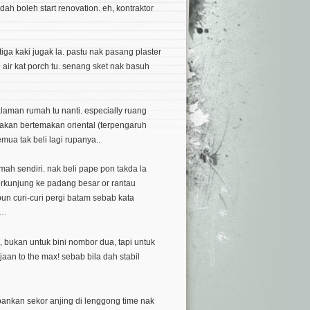
ah boleh start renovation. eh, kontraktor
ga kaki jugak la. pastu nak pasang plaster
 air kat porch tu. senang sket nak basuh
aman rumah tu nanti. especially ruang
 akan bertemakan oriental (terpengaruh
semua tak beli lagi rupanya..
ah sendiri. nak beli pape pon takda la
berkunjung ke padang besar or rantau
n curi-curi pergi batam sebab kata
a…
, bukan untuk bini nombor dua, tapi untuk
aan to the max! sebab bila dah stabil
…
ankan sekor anjing di lenggong time nak