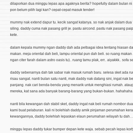
dilaporkan dua minggu lepas apa agaknya berita? hopefully dalam bulan ni d
pon belum pilih lagi kan? cepat-cepat masuk tender!
mummy nak extend dapur tu. kecik sangat katanya. so nak anjak dalam dua ti
siling. daddy cuma nak pasang grill je. pastu aircond. pastu nak pasang paip
kete.
dalam kepala mummy ngan daddy dah ada pelbagai idea tentang hiasan dal
makan. meja oriental dah beli, lampu oriental pun dah beli. so ruang makan
ngan citer farah dalam astro oasis tu).. ruang tamu plak, err.. aiyakkk.. sofa 
daddy sebenarnya dah tak sabar nak masuk rumah baru. selesa sket ada rum
risau sangat. nanti bulan satu nanti, mak daddy nak datang sini, ingat nak 
panjang. nak cari benda-benda yang menarik untuk menghiasi rumah. ataupu
mereka, kat sana ada banyak barang-barang yang bukan-bukan. hahahah
nanti bila kewangan dah stabil sket, daddy ingat nak beli rumah nombor dua
kami buat pelaburan. kali ni bolehlah daddy amik pinjaman perumahan keraj
kewangannya, daddy bolehlah lepaskan elaun perumahan wilayah tu dah
minggu lepas daddy tukar bumper depan kete waja. sebab pecah lepas korb