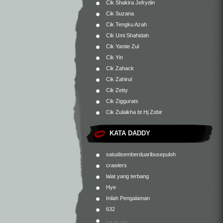
Cik Shakira Jefrydin
Cik Suzana
Cik Tengku Azah
Cik Umi Shahidah
Cik Yantie Zul
Cik Yin
Cik Zahack
Cik Zahirul
Cik Zetty
Cik Ziggurats
Cik Zulaikha bt Hj Zobir
KATA DADDY
satudisemberduaribusepuloh
crawlers
lalat yang terbang
Hye
Inilah Pengalaman
632
. .. … ….