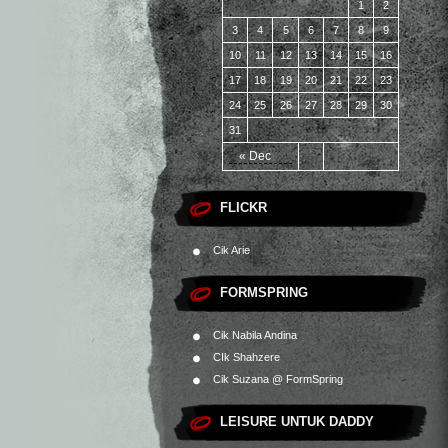
1
2
3
4
5
6
7
8
9
10
11
12
13
14
15
16
17
18
19
20
21
22
23
24
25
26
27
28
29
30
31
« Dec
FLICKR
Cik Arie
FORMSPRING
Cik Nabila Andina
CIk Shahzere
Cik Suzana @ FormSpring
LEISURE UNTUK DADDY