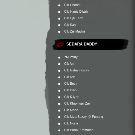
Cik Chedet
Cik Hanis Dibah
Cik Hjh Esah
Cik Sani
Cik Zie Madini
SEDARA DADDY
.:Mummy:.
Cik Ain
Cik Aishah Karev
Cik Arie
Cik Beth
Cik Dian
Cik K-lynn
Cik Khai-nuar Zain
Cik Nisha
Cik Niza Buzzy @ Penang
Cik Norfa
Cik Parok Emmotee