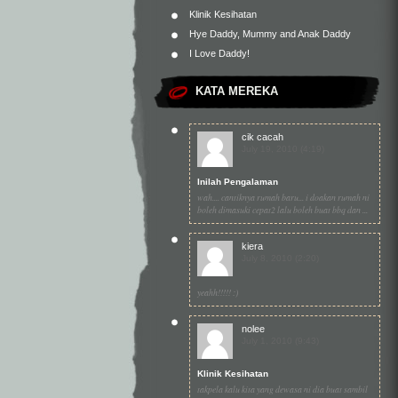
Klinik Kesihatan
Hye Daddy, Mummy and Anak Daddy
I Love Daddy!
KATA MEREKA
cik cacah
July 19, 2010 (4:19)
Inilah Pengalaman
wah.... cantiknya rumah baru... i doakan rumah ni
boleh dimasuki cepat2 lalu boleh buat bbq dan ...
kiera
July 8, 2010 (2:20)
yeahh!!!!! :)
nolee
July 1, 2010 (9:43)
Klinik Kesihatan
takpela kalu kita yang dewasa ni dia buat sambil