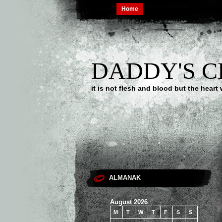
Home
DADDY'S 
it is not flesh and blood but the he
ALMANAK
August 2026
M
T
W
T
F
S
S