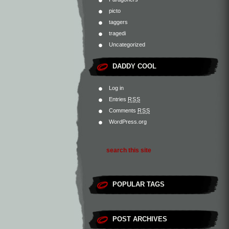
picto
taggers
tragedi
Uncategorized
DADDY COOL
Log in
Entries
RSS
Comments
RSS
WordPress.org
POPULAR TAGS
POST ARCHIVES