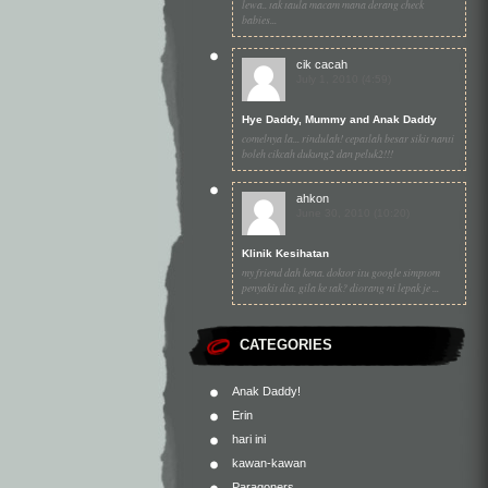
lewa.. tak taula macam mana derang check
babies...
cik cacah
July 1, 2010 (4:59)
Hye Daddy, Mummy and Anak Daddy
comelnya la... rindulah! cepatlah besar sikit nanti
boleh cikcah dukung2 dan peluk2!!!
ahkon
June 30, 2010 (10:20)
Klinik Kesihatan
my friend dah kena. doktor itu google simptom
penyakit dia. gila ke tak? diorang ni lepak je ...
CATEGORIES
Anak Daddy!
Erin
hari ini
kawan-kawan
Paragoners