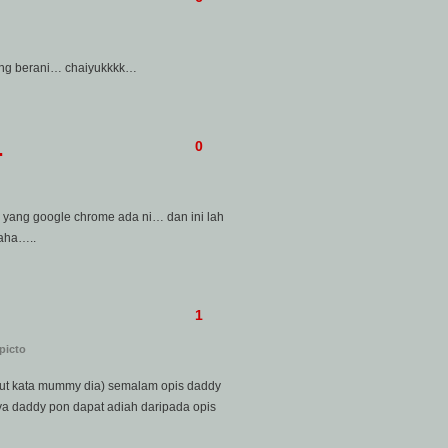
ang berani… chaiyukkkk…
…
0
ge yang google chrome ada ni… dan ini lah
haha…..
1
picto
kut kata mummy dia) semalam opis daddy
ya daddy pon dapat adiah daripada opis