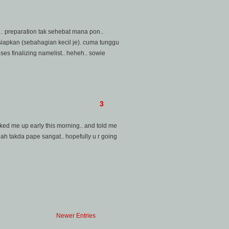
… preparation tak sehebat mana pon..
siapkan (sebahagian kecil je). cuma tunggu
s finalizing namelist.. heheh.. sowie
3
aked me up early this morning.. and told me
illah takda pape sangat.. hopefully u r going
Newer Entries