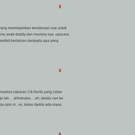
5
 yang meminjamkan kenderaan nya untuk
rtemu anak daddy dan mummy nya. upacara
sedikit berlainan daripada apa yang
0
enyahut cabaran Cik Norfa yang cabar
tau je lah… ahhahaha… oh, daddy can be
a opis ni.. so, kalau daddy ada masa
6