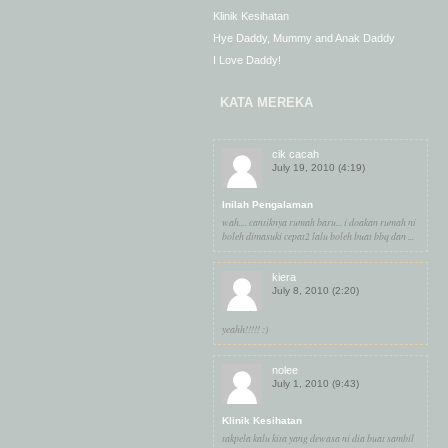
Klinik Kesihatan
Hye Daddy, Mummy and Anak Daddy
I Love Daddy!
KATA MEREKA
cik cacah
July 19, 2010 (4:19)
Inilah Pengalaman
wah.... cantiknya rumah baru... i doakan rumah ni
boleh dimasuki cepat2 lalu boleh buat bbq dan ...
kiera
July 8, 2010 (2:20)
yeahh!!!!! :)
nolee
July 1, 2010 (9:43)
Klinik Kesihatan
takpela kalu kita yang dewasa ni dia buat sambil