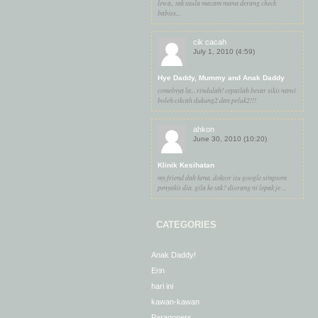
lewa.. tak taula macam mana derang check
babies...
cik cacah
July 1, 2010 (4:59)
Hye Daddy, Mummy and Anak Daddy
comelnya la... rindulah! cepatlah besar sikit nanti
boleh cikcah dukung2 dan peluk2!!!
ahkon
June 30, 2010 (10:20)
Klinik Kesihatan
my friend dah kena. doktor itu google simptom
penyakit dia. gila ke tak? diorang ni lepak je ...
CATEGORIES
Anak Daddy!
Erin
hari ini
kawan-kawan
Paragoners