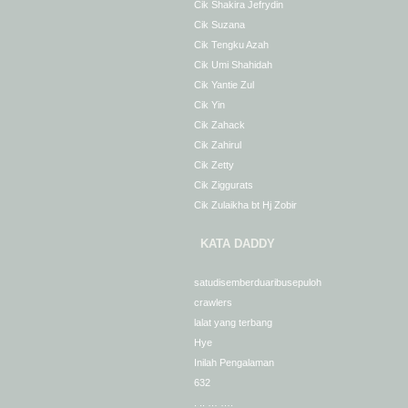
Cik Shakira Jefrydin
Cik Suzana
Cik Tengku Azah
Cik Umi Shahidah
Cik Yantie Zul
Cik Yin
Cik Zahack
Cik Zahirul
Cik Zetty
Cik Ziggurats
Cik Zulaikha bt Hj Zobir
KATA DADDY
satudisemberduaribusepuloh
crawlers
lalat yang terbang
Hye
Inilah Pengalaman
632
. .. … ….