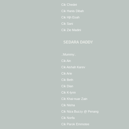
Cik Chedet
Cik Hanis Dibah
Cik Hjh Esah
Cik Sani
Cik Zie Madini
SEDARA DADDY
.:Mummy:.
Cik Ain
Cik Aishah Karev
Cik Arie
Cik Beth
Cik Dian
Cik K-lynn
Cik Khai-nuar Zain
Cik Nisha
Cik Niza Buzzy @ Penang
Cik Norfa
Cik Parok Emmotee