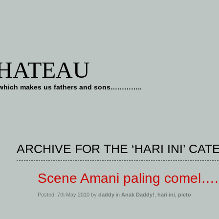
CHATEAU
art which makes us fathers and sons…………..
ARCHIVE FOR THE ‘HARI INI’ CA
Scene Amani paling comel….
Posted: 7th May 2010 by
daddy
in
Anak Daddy!
,
hari ini
,
picto