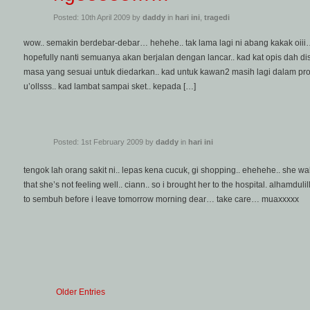
Posted: 10th April 2009 by
daddy
in
hari ini
,
tragedi
wow.. semakin berdebar-debar… hehehe.. tak lama lagi ni abang kakak oiii
hopefully nanti semuanya akan berjalan dengan lancar.. kad kat opis dah di
masa yang sesuai untuk diedarkan.. kad untuk kawan2 masih lagi dalam prose
u’ollsss.. kad lambat sampai sket.. kepada […]
Posted: 1st February 2009 by
daddy
in
hari ini
tengok lah orang sakit ni.. lepas kena cucuk, gi shopping.. ehehehe.. she w
that she’s not feeling well.. ciann.. so i brought her to the hospital. alhamdul
to sembuh before i leave tomorrow morning dear… take care… muaxxxxx
Older Entries