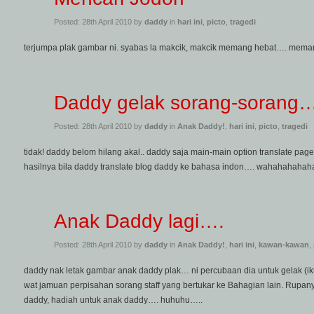
Posted: 28th April 2010 by
daddy
in
hari ini
,
picto
,
tragedi
terjumpa plak gambar ni. syabas la makcik, makcik memang hebat…. mem
Daddy gelak sorang-sorang
Posted: 28th April 2010 by
daddy
in
Anak Daddy!
,
hari ini
,
picto
,
tragedi
tidak! daddy belom hilang akal.. daddy saja main-main option translate pa
hasilnya bila daddy translate blog daddy ke bahasa indon…. wahahahaha
Anak Daddy lagi….
Posted: 28th April 2010 by
daddy
in
Anak Daddy!
,
hari ini
,
kawan-kawan
,
daddy nak letak gambar anak daddy plak… ni percubaan dia untuk gelak (i
wat jamuan perpisahan sorang staff yang bertukar ke Bahagian lain. Rupan
daddy, hadiah untuk anak daddy…. huhuhu…..