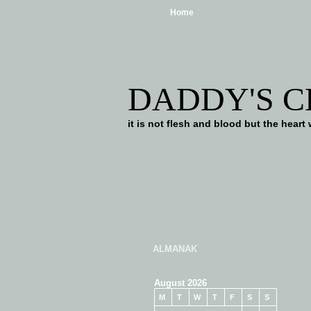
Home
DADDY'S 
it is not flesh and blood but the he
ALMANAK
August 2026
M
T
W
T
F
S
S