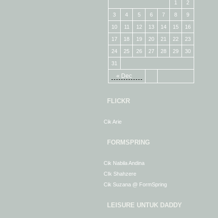
1
2
3
4
5
6
7
8
9
10
11
12
13
14
15
16
17
18
19
20
21
22
23
24
25
26
27
28
29
30
31
« Dec
FLICKR
Cik Arie
FORMSPRING
Cik Nabila Andina
CIk Shahzere
Cik Suzana @ FormSpring
LEISURE UNTUK DADDY