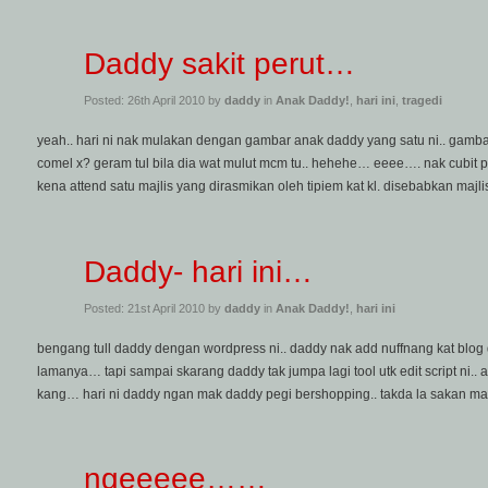
Daddy sakit perut…
Posted: 26th April 2010 by
daddy
in
Anak Daddy!
,
hari ini
,
tragedi
yeah.. hari ni nak mulakan dengan gambar anak daddy yang satu ni.. gamba
comel x? geram tul bila dia wat mulut mcm tu.. hehehe… eeee…. nak cubit pi
kena attend satu majlis yang dirasmikan oleh tipiem kat kl. disebabkan majlis 
Daddy- hari ini…
Posted: 21st April 2010 by
daddy
in
Anak Daddy!
,
hari ini
bengang tull daddy dengan wordpress ni.. daddy nak add nuffnang kat blog
lamanya… tapi sampai skarang daddy tak jumpa lagi tool utk edit script ni..
kang… hari ni daddy ngan mak daddy pegi bershopping.. takda la sakan ma
ngeeeee……