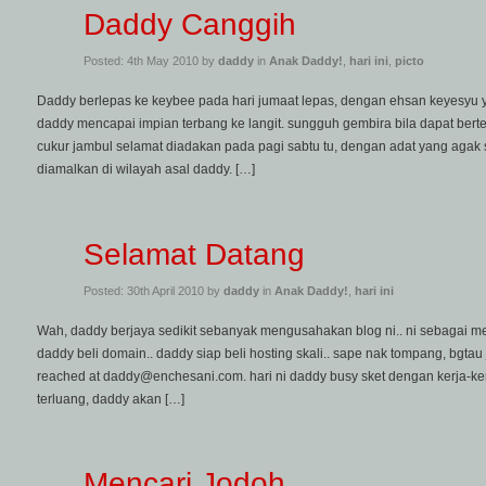
Daddy Canggih
Posted: 4th May 2010 by
daddy
in
Anak Daddy!
,
hari ini
,
picto
Daddy berlepas ke keybee pada hari jumaat lepas, dengan ehsan keyesyu
daddy mencapai impian terbang ke langit. sungguh gembira bila dapat be
cukur jambul selamat diadakan pada pagi sabtu tu, dengan adat yang agak 
diamalkan di wilayah asal daddy. […]
Selamat Datang
Posted: 30th April 2010 by
daddy
in
Anak Daddy!
,
hari ini
Wah, daddy berjaya sedikit sebanyak mengusahakan blog ni.. ni sebagai m
daddy beli domain.. daddy siap beli hosting skali.. sape nak tompang, bg
reached at daddy@enchesani.com. hari ni daddy busy sket dengan kerja-kerj
terluang, daddy akan […]
Mencari Jodoh