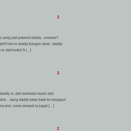
2
r yang jadi peberet daddy.. cemane?
pi!!! hari ni daddy bangun awal.. daddy
tu start pukul 9 […]
3
 daddy ni. dah berbulan-bulan dah
 adoii… kang daddy tukar balik ke blogspot
na pon, cuma sempat la jugak […]
2