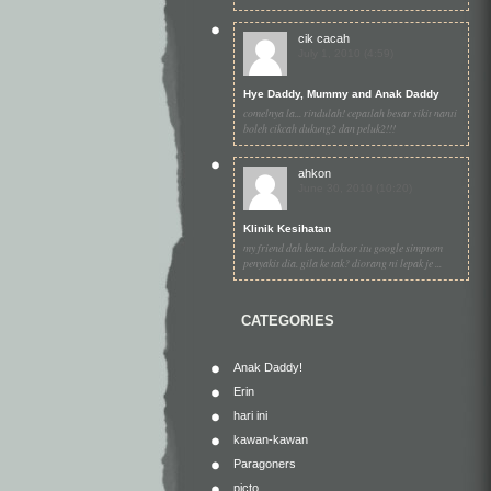
cik cacah
July 1, 2010 (4:59)
Hye Daddy, Mummy and Anak Daddy
comelnya la... rindulah! cepatlah besar sikit nanti
boleh cikcah dukung2 dan peluk2!!!
ahkon
June 30, 2010 (10:20)
Klinik Kesihatan
my friend dah kena. doktor itu google simptom
penyakit dia. gila ke tak? diorang ni lepak je ...
CATEGORIES
Anak Daddy!
Erin
hari ini
kawan-kawan
Paragoners
picto