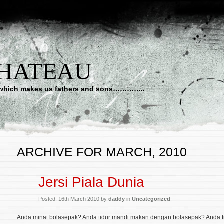
CHATEAU
art which makes us fathers and sons…………..
ARCHIVE FOR MARCH, 2010
Jersi Piala Dunia
Posted: 16th March 2010 by
daddy
in
Uncategorized
Anda minat bolasepak? Anda tidur mandi makan dengan bolasepak? Anda t