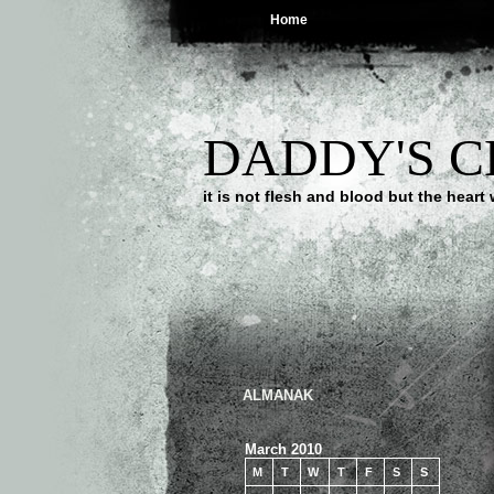
Home
DADDY'S 
it is not flesh and blood but the he
ALMANAK
March 2010
M
T
W
T
F
S
S