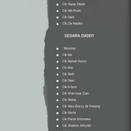
Cik Hanis Dibah
Cik Hjh Esah
Cik Sani
Cik Zie Madini
SEDARA DADDY
.:Mummy:.
Cik Ain
Cik Aishah Karev
Cik Arie
Cik Beth
Cik Dian
Cik K-lynn
Cik Khai-nuar Zain
Cik Nisha
Cik Niza Buzzy @ Penang
Cik Norfa
Cik Parok Emmotee
Cik Shakira Jefrydin