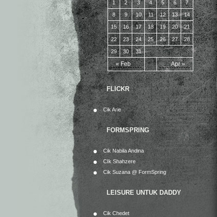
1
2
3
4
5
6
7
8
9
10
11
12
13
14
15
16
17
18
19
20
21
22
23
24
25
26
27
28
29
30
31
« Feb
Apr »
FLICKR
Cik Arie
FORMSPRING
Cik Nabila Andina
CIk Shahzere
Cik Suzana @ FormSpring
LEISURE UNTUK DADDY
Cik Chedet