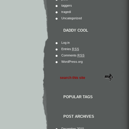
taggers
tragedi
Uncategorized
DADDY COOL
Log in
Entries
RSS
Comments
RSS
WordPress.org
POPULAR TAGS
POST ARCHIVES
December 2010