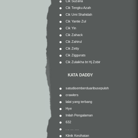
Cik Suzana
Cik Tengku Azah
Cik Umi Shahidah
Cik Yantie Zul
Cik Yin
Cik Zahack
Cik Zahirul
Cik Zetty
Cik Ziggurats
Cik Zulaikha bt Hj Zobir
KATA DADDY
satudisemberduaribusepuloh
crawlers
lalat yang terbang
Hye
Inilah Pengalaman
632
. .. … ….
Klinik Kesihatan