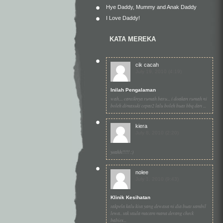
Hye Daddy, Mummy and Anak Daddy
I Love Daddy!
KATA MEREKA
cik cacah
July 19, 2010 (4:19)
Inilah Pengalaman
wah.... cantiknya rumah baru... i doakan rumah ni
boleh dimasuki cepat2 lalu boleh buat bbq dan ...
kiera
July 8, 2010 (2:20)
yeahh!!!!! :)
nolee
July 1, 2010 (9:43)
Klinik Kesihatan
takpela kalu kita yang dewasa ni dia buat sambil
lewa.. tak taula macam mana derang check
babies...