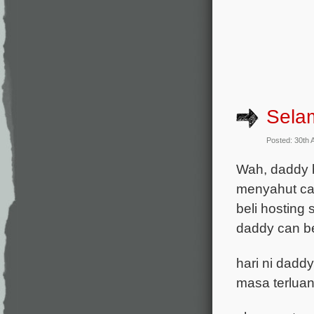
Sela
Posted: 30th 
Wah, daddy b
menyahut c
beli hosting
daddy can b
hari ni dadd
masa terlua