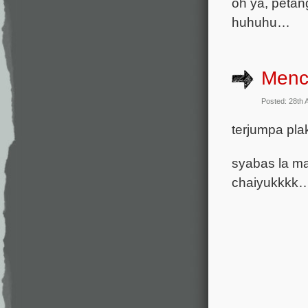
oh ya, petan
huhuhu…
Menc
Posted: 28th 
terjumpa pla
syabas la m
chaiyukkkk