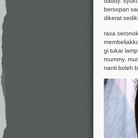
daddy. syuku
bersopan san
dikerat sediki
rasa seronok 
membeliakkan
gi tukar lamp
mummy. mumm
nanti boleh b