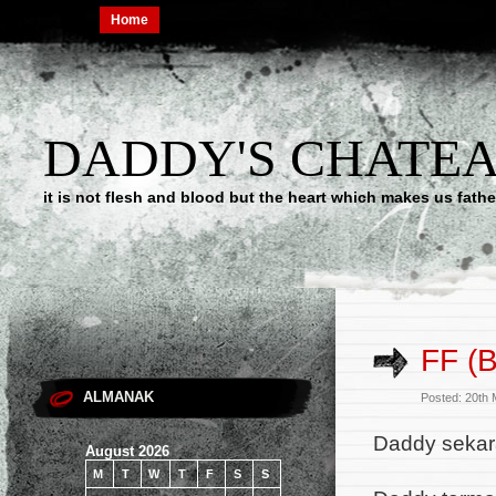
Home
DADDY'S CHATE
it is not flesh and blood but the heart which makes us f
FF (
ALMANAK
Posted: 20th
Daddy sekar
August 2026
M
T
W
T
F
S
S