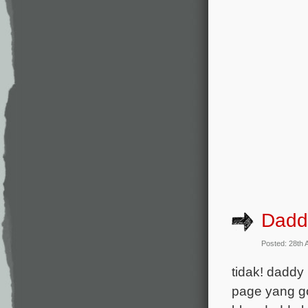
Dadd
Posted: 28th 
tidak! daddy
page yang go