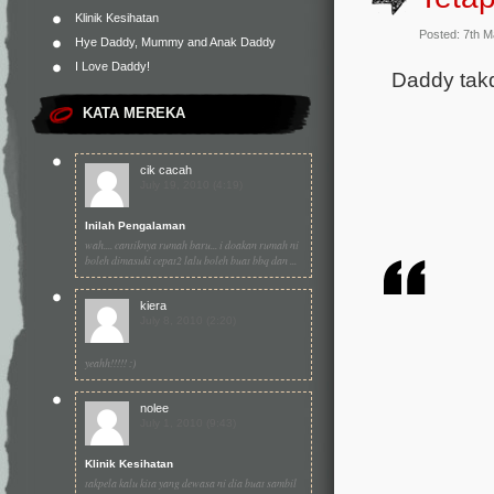
Klinik Kesihatan
Posted: 7th 
Hye Daddy, Mummy and Anak Daddy
I Love Daddy!
Daddy takd
KATA MEREKA
cik cacah
July 19, 2010 (4:19)
Inilah Pengalaman
wah.... cantiknya rumah baru... i doakan rumah ni
boleh dimasuki cepat2 lalu boleh buat bbq dan ...
kiera
July 8, 2010 (2:20)
yeahh!!!!! :)
nolee
July 1, 2010 (9:43)
Klinik Kesihatan
takpela kalu kita yang dewasa ni dia buat sambil