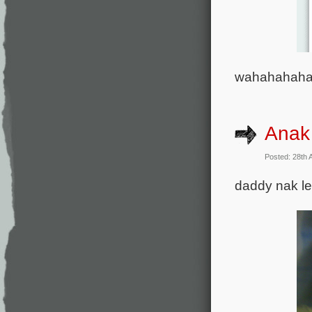
wahahahaha
Anak
Posted: 28th 
daddy nak l