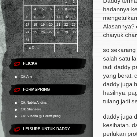
Daddy terma
1
2
badannya kep
3
4
5
6
7
8
9
mengetulkan 
10
11
12
13
14
15
16
17
18
19
20
21
22
23
Alasannya? 
24
25
26
27
28
29
30
chaiyuk cha
31
« Dec
so sekarang
salah satu 
FLICKR
tadi daddy p
yang berat, c
Cik Arie
daddy juga b
FORMSPRING
hasilnya, pa
tulang jadi s
Cik Nabila Andina
CIk Shahzere
daddy juga d
Cik Suzana @ FormSpring
kesihatan. d
LEISURE UNTUK DADDY
perlukan pro