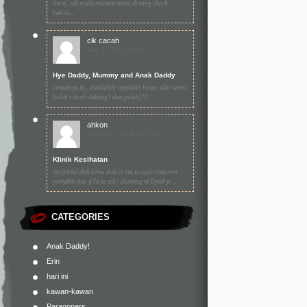
lewa.. tak taula macam mana derang check
babies...
cik cacah
July 1, 2010 (4:59)
Hye Daddy, Mummy and Anak Daddy
comelnya la... rindulah! cepatlah besar sikit nanti
boleh cikcah dukung2 dan peluk2!!!
ahkon
June 30, 2010 (10:20)
Klinik Kesihatan
my friend dah kena. doktor itu google simptom
penyakit dia. gila ke tak? diorang ni lepak je ...
CATEGORIES
Anak Daddy!
Erin
hari ini
kawan-kawan
Paragoners