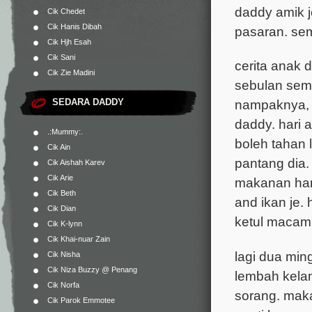
daddy amik j
Cik Chedet
Cik Hanis Dibah
pasaran. se
Cik Hjh Esah
Cik Sani
cerita anak 
Cik Zie Madini
sebulan semi
SEDARA DADDY
nampaknya, 
daddy. hari 
.:Mummy:.
boleh tahan 
Cik Ain
pantang dia.
Cik Aishah Karev
Cik Arie
makanan hari
Cik Beth
and ikan je.
Cik Dian
ketul maca
Cik K-lynn
Cik Khai-nuar Zain
lagi dua mi
Cik Nisha
Cik Niza Buzzy @ Penang
lembah kelan
Cik Norfa
sorang. maka
Cik Parok Emmotee