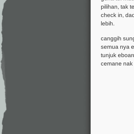
pilihan, tak 
check in, da
lebih.
canggih sung
semua nya el
tunjuk eboard
cemane nak 