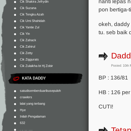
nanti lepas n
Cik Shakira Jefrydin
pon bertiga-t
Cik Suzana
Cik Tengku Azah
Cik Umi Shahidah
okeh, daddy 
Cik Yantie Zul
tu. seb baik 
Cik Yin
Cik Zahack
Cik Zahirul
Cik Zetty
Daddy
Cik Ziggurats
Posted: 10th
Cik Zulaikha bt Hj Zobir
BP : 136/81
KATA DADDY
HB : 126 per
satudisemberduaribusepuloh
crawlers
lalat yang terbang
CUTI!
Hye
Inilah Pengalaman
632
Tetap
. .. … ….