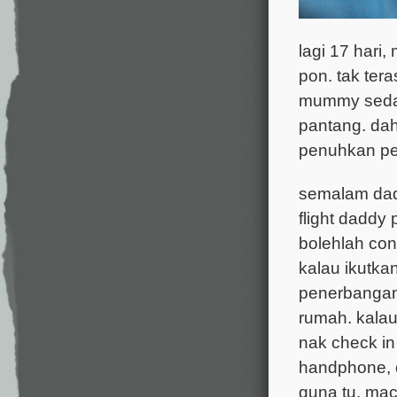
lagi 17 hari
pon. tak ter
mummy sedan
pantang. dah
penuhkan pe
semalam dad
flight dadd
bolehlah con
kalau ikutka
penerbangan,
rumah. kalau
nak check in
handphone, d
guna tu. mac